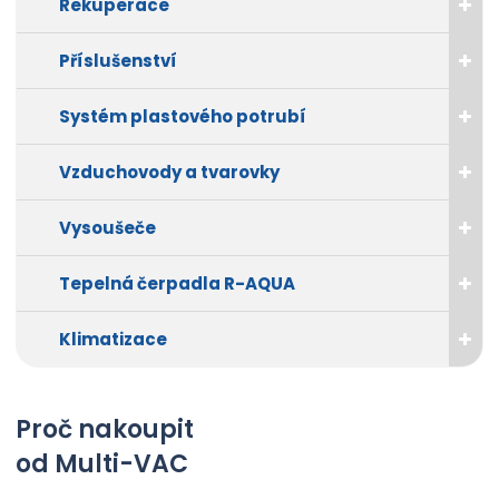
Rekuperace
v
v
í
í
Příslušenství
Systém plastového potrubí
Vzduchovody a tvarovky
Vysoušeče
Tepelná čerpadla R-AQUA
Klimatizace
Proč nakoupit
od Multi-VAC