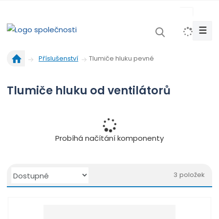
s
k
☰
V
y
Ú
h
Tlumiče hluku pevné
Příslušenství
v
l
o
e
Tlumiče hluku od ventilátorů
d
d
n
a
í
t
s
t
Probíhá načítání komponenty
r
a
n
Ř
a
3
položek
a
O
T
Ř
z
b
a
á
e
r
b
d
n