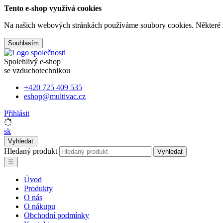
Tento e-shop využívá cookies
Na našich webových stránkách používáme soubory cookies. Některé z n
Souhlasím
Spolehlivý e-shop
se vzduchotechnikou
+420 725 409 535
eshop@multivac.cz
Přihlásit
sk
Vyhledat
Hledaný produkt
Vyhledat
☰
Úvod
Produkty
O nás
O nákupu
Obchodní podmínky