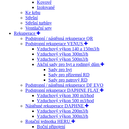
Kovové
Izolované
Ke krbu
Střešní
Střešní turbíny
Ventilační sety
Rekuperace
Podstropní / nástěnná rekuperace QR
Podstropní rekuperace VENUS
Vzduchový výkon 140 a 150m3/h
Vzduchový výkon 300m3/h
Vzduchový výkon 500m3/h
Akční sady pro byt a rodinný dům
Sady pro byt
Sady pro přízemní RD
Sady pro patrový RD
Podstropní / nástěnná rekuperace DF EVO
Podstropní rekuperace DAPHNE FLAT
Vzduchový výkon 300 m3/hod
Vzduchový výkon 500 m3/hod
Nástěnné rekuperace DAPHNE
Vzduchový výkon 200m3/h
Vzduchový výkon 300m3/h
Rotační jednotka HERU
Boční připojení