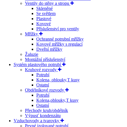
Ventily do stěny a stropu
Skleněné
Se světlem
Plastové
Kovové
Příslušenství pro ventily
Mřížky
Ochranné potrubní mřížky
Kovové mřížky s regulací
Dveřní mřížky
Žaluzie
Montážní příslušenství
Systém plastového potrubí
Kruhové rozvody
Potrubí
Kolena, oblouky,T kusy
Ostatní
Obdélníkové rozvody
Potrubí
Kolena,oblouky,T kusy
Ostatní
Přechody kruh/obdélník
Výpusť kondenzátu
Vzduchovody a tvarovky
Pevné izolované potrubí