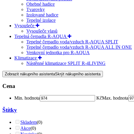
Ohebné hadice
Tvarovky
Izolované hadice
Tepelné izolace
Vysoušeče
Vysoušeče vlasů
Tepelná čerpadla R-AQUA
Tepelné čerpadlo voda/vzduch R-AQUA SPLIT
Tepelné čerpadlo voda/vzduch R-AQUA ALL IN ONE
Venkovní jednotka pro R-AQUA
Klimatizace
Nástěnné klimatizace SPLIT R-4LIVING
Zobrazit nákupního asistenta
Skrýt nákupního asistenta
Cena
Min. hodnota
Kč
Max. hodnota
Štítky
Skladem
(0)
Akce
(0)