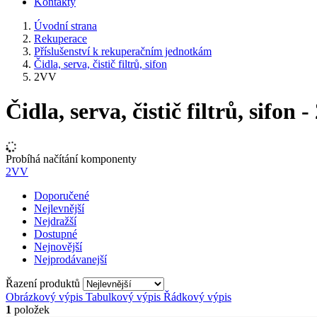
Kontakty
Úvodní strana
Rekuperace
Příslušenství k rekuperačním jednotkám
Čidla, serva, čistič filtrů, sifon
2VV
Čidla, serva, čistič filtrů, sifon 
Probíhá načítání komponenty
2VV
Doporučené
Nejlevnější
Nejdražší
Dostupné
Nejnovější
Nejprodávanejší
Řazení produktů
Obrázkový výpis
Tabulkový výpis
Řádkový výpis
1
položek