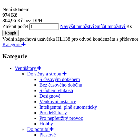
Není skladem
974 Kč
804,96 Kč bez DPH
Změnit počet
Navýšit množství
Snížit množství
Ks
Koupit
Vodní zápachová uzávěrka HL138 pro odvod kondenzátu s přídavnou
Kategorie
Kategorie
Ventilátory
Do stěny a stropu
S časovým doběhem
Bez časového doběhu
S čidlem vlhkosti
Designové
Venkovní instalace
Inteligentní, plně automatický
Pro delší trasy
Pro nepřetržitý provoz
Hobby
Do potrubí
Plastové