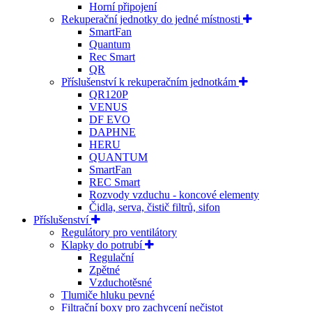
Horní připojení
Rekuperační jednotky do jedné místnosti
SmartFan
Quantum
Rec Smart
QR
Příslušenství k rekuperačním jednotkám
QR120P
VENUS
DF EVO
DAPHNE
HERU
QUANTUM
SmartFan
REC Smart
Rozvody vzduchu - koncové elementy
Čidla, serva, čistič filtrů, sifon
Příslušenství
Regulátory pro ventilátory
Klapky do potrubí
Regulační
Zpětné
Vzduchotěsné
Tlumiče hluku pevné
Filtrační boxy pro zachycení nečistot