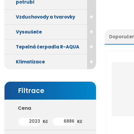
potrubí
Vzduchovody a tvarovky
Vysoušeče
Doporuče
Tepelná čerpadla R-AQUA
Ř
a
z
Klimatizace
e
n
í
p
r
o
d
Cena
u
k
Min. hodnota
Max. hodnota
Kč
Kč
t
ů