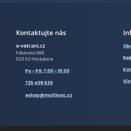
v
v
v
v
í
í
í
í
Kontaktujte nás
In
e-vetrani.cz
Ob
Fáblovka 586
Re
533 52 Pardubice
Ko
Po - Pá: 7:00 - 15:30
Slo
725 409 535
eshop@multivac.cz