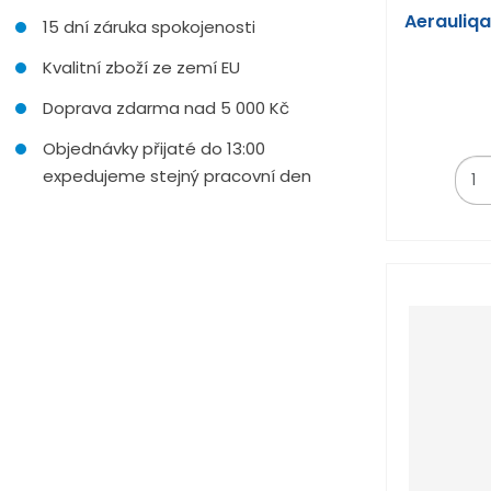
Aerauliqa
15 dní záruka spokojenosti
Kvalitní zboží ze zemí EU
Doprava zdarma nad 5 000 Kč
Objednávky přijaté do 13:00
Z
expedujeme stejný pracovní den
m
ě
n
i
t
p
o
č
e
t