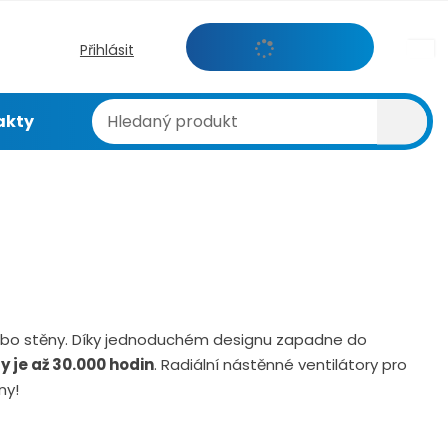
s
Přihlásit
k
H
Vyhl
akty
l
e
d
a
n
ý
p
r
o
d
ebo stěny. Díky jednoduchém designu zapadne do
u
y je až 30.000 hodin
. Radiální nástěnné ventilátory pro
k
ny!
t