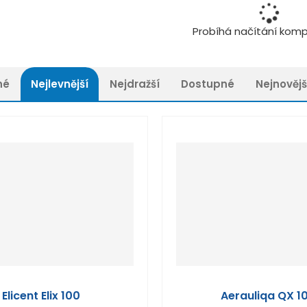
Probíhá načítání kom
né
Nejlevnější
Nejdražší
Dostupné
Nejnovějš
Elicent Elix 100
Aerauliqa QX 1