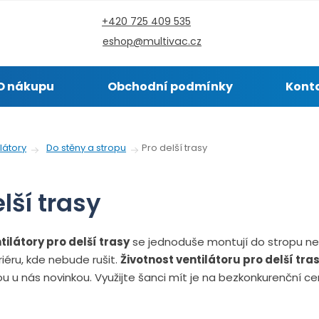
+420 725 409 535
eshop@multivac.cz
O nákupu
Obchodní podmínky
Kont
Pro delší trasy
látory
Do stěny a stropu
lší trasy
tilátory pro delší trasy
se jednoduše montují do stropu n
iéru, kde nebude rušit.
Životnost ventilátoru pro delší tras
sou u nás novinkou. Využijte šanci mít je na bezkonkurenční ce