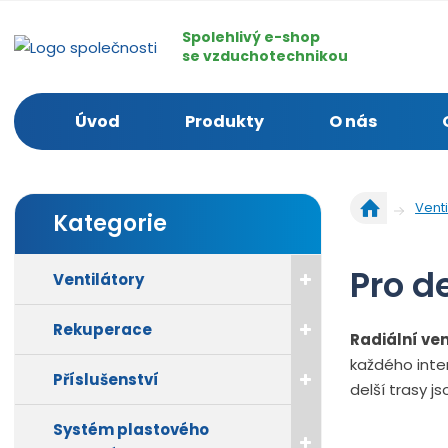
Spolehlivý e-shop
se vzduchotechnikou
Úvod
Produkty
O nás
Ú
Venti
Kategorie
v
o
d
Pro de
Ventilátory
n
í
Rekuperace
s
Radiální ven
t
každého inter
r
Příslušenství
delší trasy j
a
n
Systém plastového
a