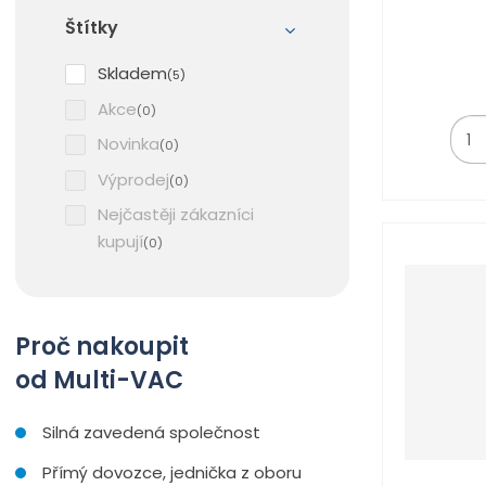
Štítky
Skladem
(5)
Akce
(0)
Z
Novinka
(0)
m
ě
Výprodej
(0)
n
Nejčastěji zákazníci
i
kupují
t
(0)
p
o
č
Proč nakoupit
e
t
od Multi-VAC
Silná zavedená společnost
Přímý dovozce, jednička z oboru