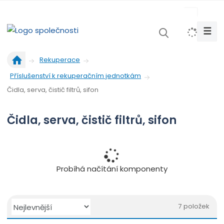
s
k
☰
V
y
Ú
h
Rekuperace
v
l
Příslušenství k rekuperačním jednotkám
o
e
d
Čidla, serva, čistič filtrů, sifon
d
n
a
í
Čidla, serva, čistič filtrů, sifon
t
s
t
r
a
n
Probíhá načítání komponenty
a
Ř
7
položek
a
O
T
Ř