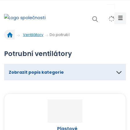
s
k
☰
V
y
Ú
h
Do potrubí
Ventilátory
v
l
o
e
Potrubní ventilátory
d
d
n
a
í
t
s
Zobrazit popis kategorie
t
r
a
n
a
Plastové