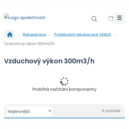
s
k
☰
V
y
Ú
h
Rekuperace
Podstropní rekuperace VENUS
v
l
Vzduchový výkon 300m3/h
o
e
d
d
n
Vzduchový výkon 300m3/h
a
í
t
s
t
r
Probíhá načítání komponenty
a
n
a
Ř
6
položek
a
O
T
Ř
z
b
a
á
e