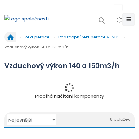
s
k
☰
V
y
Ú
h
Rekuperace
Podstropní rekuperace VENUS
v
l
Vzduchový výkon 140 a 150m3/h
o
e
d
d
n
Vzduchový výkon 140 a 150m3/h
a
í
t
s
t
r
Probíhá načítání komponenty
a
n
a
Ř
8
položek
a
O
T
Ř
z
b
a
á
e