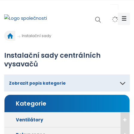
s
k
☰
V
y
Ú
h
Instalační sady
v
l
o
e
Instalační sady centrálních
d
d
n
vysavačů
a
í
t
s
t
Zobrazit popis kategorie
r
a
n
Kategorie
a
Ventilátory