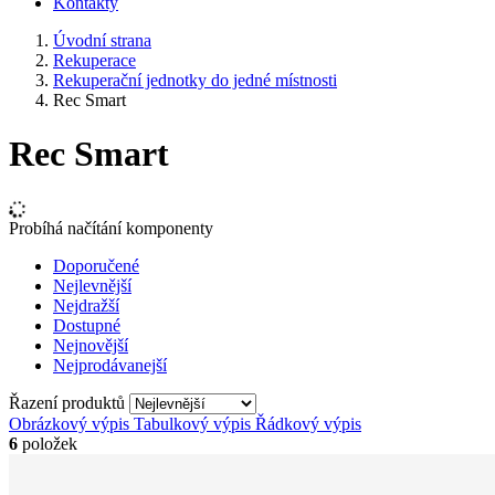
Kontakty
Úvodní strana
Rekuperace
Rekuperační jednotky do jedné místnosti
Rec Smart
Rec Smart
Probíhá načítání komponenty
Doporučené
Nejlevnější
Nejdražší
Dostupné
Nejnovější
Nejprodávanejší
Řazení produktů
Obrázkový výpis
Tabulkový výpis
Řádkový výpis
6
položek