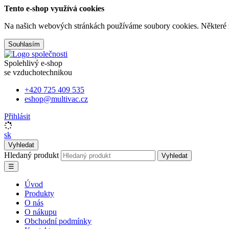
Tento e-shop využívá cookies
Na našich webových stránkách používáme soubory cookies. Některé z n
Souhlasím
Spolehlivý e-shop
se vzduchotechnikou
+420 725 409 535
eshop@multivac.cz
Přihlásit
sk
Vyhledat
Hledaný produkt
Vyhledat
☰
Úvod
Produkty
O nás
O nákupu
Obchodní podmínky