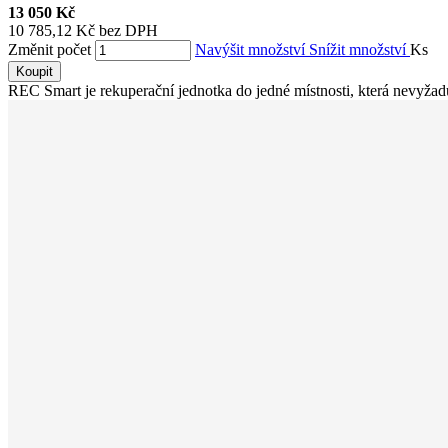
13 050 Kč
10 785,12 Kč bez DPH
Změnit počet
Navýšit množství
Snížit množství
Ks
Koupit
REC Smart je rekuperační jednotka do jedné místnosti, která nevyžaduj