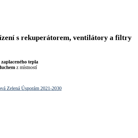
zení s rekuperátorem, ventilátory a filtry
a zaplaceného tepla
zduchem
z místností
ová Zelená Úsporám 2021-2030