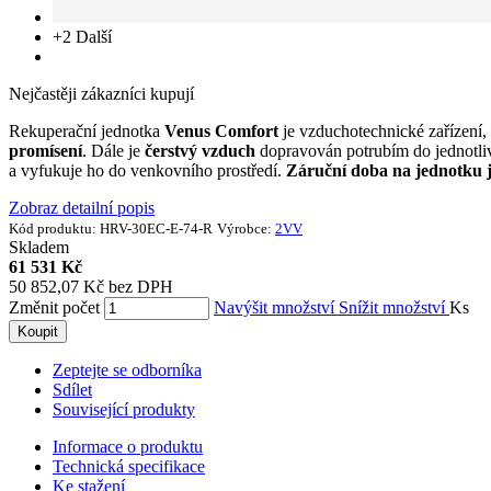
+2
Další
Nejčastěji zákazníci kupují
Rekuperační jednotka
Venus Comfort
je vzduchotechnické zařízení
promísení
. Dále je
čerstvý vzduch
dopravován potrubím do jednotli
a vyfukuje ho do venkovního prostředí.
Záruční doba na jednotku j
Zobraz detailní popis
Kód produktu:
HRV-30EC-E-74-R
Výrobce:
2VV
Skladem
61 531 Kč
50 852,07 Kč bez DPH
Změnit počet
Navýšit množství
Snížit množství
Ks
Koupit
Zeptejte se odborníka
Sdílet
Související produkty
Informace o produktu
Technická specifikace
Ke stažení