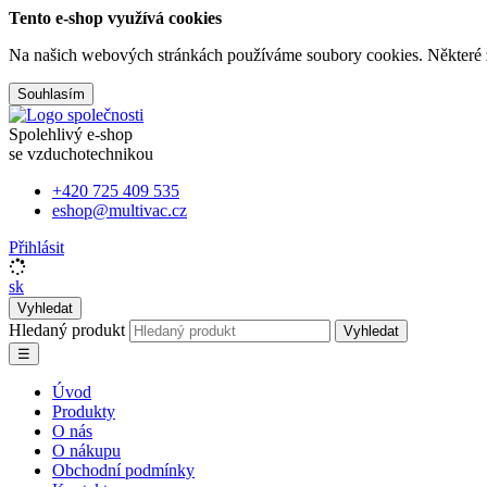
Tento e-shop využívá cookies
Na našich webových stránkách používáme soubory cookies. Některé z n
Souhlasím
Spolehlivý e-shop
se vzduchotechnikou
+420 725 409 535
eshop@multivac.cz
Přihlásit
sk
Vyhledat
Hledaný produkt
Vyhledat
☰
Úvod
Produkty
O nás
O nákupu
Obchodní podmínky