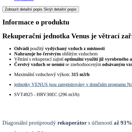
Zobrazit detailní popis
Skrýt detailní popis
Informace o produktu
Rekuperační jednotka Venus je větrací zaří
Odvádí
použitý
vydýchaný vzduch z místnosti
Nahrazuje ho čerstvým
ohřátým vzduchem
Větrání s rekuperací zajistí
optimální využití již vyrobeného 
Čerstvý vzduch se nemísí
se znehodnoceným
odsávaným v
Maximální vzduchový výkon:
315 m3/h
jednotky VENUS jsou zaregistrovány v dotačním programu N
SVT4925 - HRV30EC (296 m3/h)
Diagonální protiproudý
rekuperátor
s účinností
až
93%