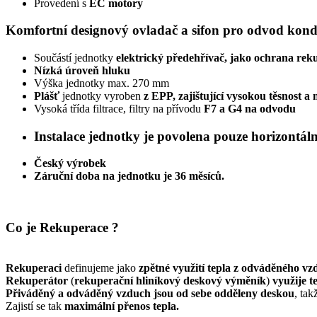
Provedení s
EC motory
Komfortní
designový ovladač a
sifon pro odvod kon
Součástí jednotky
elektrický předehřívač, jako ochrana reku
Nízká úroveň hluku
Výška jednotky max. 270 mm
Plášť
jednotky vyroben
z EPP, zajištující vysokou těsnost a
Vysoká třída filtrace, filtry na přívodu
F7 a G4 na odvodu
Instalace
jednotky je povolena
pouze horizontáln
Český výrobek
​​​​​​​Záruční doba na jednotku je 36 měsíců.
Co je Rekuperace ?
Rekuperaci
definujeme jako
zpětné využití tepla z odváděného vz
Rekuperátor
(
rekuperační hliníkový deskový výměník
)
využije 
Přiváděný a odváděný vzduch jsou od sebe odděleny deskou
, tak
Zajistí se tak
maximální přenos tepla.