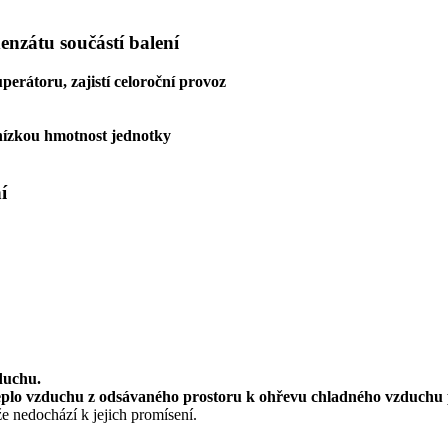
denzátu
součástí balení
perátoru, zajistí celoroční provoz
 nízkou hmotnost jednotky
í
duchu.
teplo vzduchu z odsávaného prostoru k ohřevu chladného vzduchu 
že nedochází k jejich promísení.