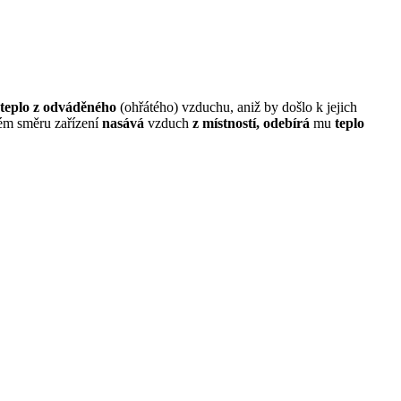
teplo
z odváděného
(ohřátého) vzduchu, aniž by došlo k jejich
ém směru zařízení
nasává
vzduch
z místností,
odebírá
mu
teplo