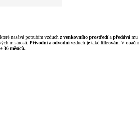
, které nasává potrubím vzduch
z venkovního prostředí
a
předává
mu
vých místností.
Přívodní
a
odvodní
vzduch
je
také
filtrován
. V opačn
e 36 měsíců.