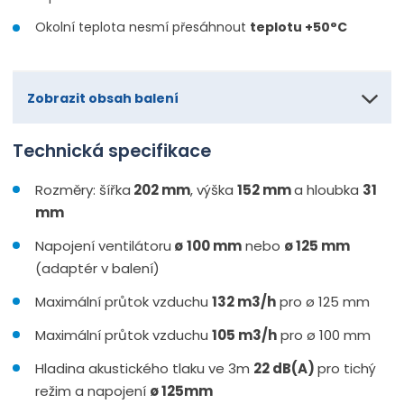
Okolní teplota nesmí přesáhnout
teplotu +50°C
Zobrazit obsah balení
Technická specifikace
Rozměry: šířka
202 mm
, výška
152 mm
a hloubka
31
mm
Napojení ventilátoru
ø
100 mm
nebo
ø
125 mm
(adaptér v balení)
Maximální průtok vzduchu
132 m3/h
pro ø 125 mm
Maximální průtok vzduchu
105 m3/h
pro ø 100 mm
Hladina akustického tlaku ve 3m
22 dB(A)
pro tichý
režim a napojení
ø
125mm