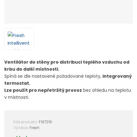
Ventilátor do stěny pro distribuci teplého vzduchu od
krbu do další místnosti.
Spíná se dle nastavené požadované teploty,
integrovaný
termostat.
Lze použít pro nepřetržitý provoz
bez ohledu na teplotu
v místnosti.
Kód produktu:
F197216
K
Výrobce:
Fresh
ó