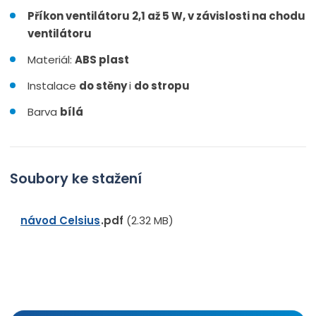
Příkon ventilátoru 2,1 až
5 W, v závislosti na chodu
ventilátoru
Materiál:
ABS plast
Instalace
do stěny
i
do stropu
Barva
bílá
Soubory ke stažení
návod Celsius
pdf
(2.32 MB)