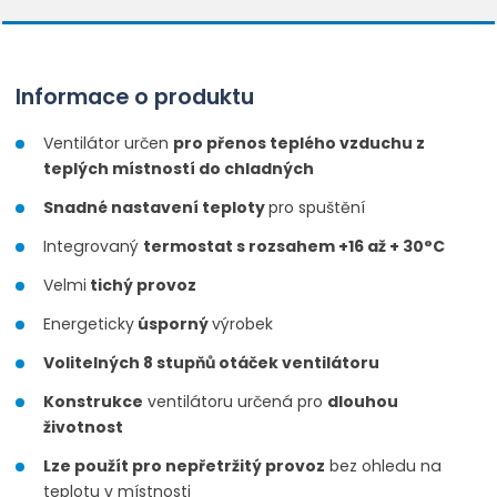
Informace o produktu
Ventilátor určen
pro přenos teplého vzduchu z
teplých místností do chladných
Snadné nastavení teploty
pro spuštění
Integrovaný
termostat s rozsahem +16 až + 30°C
Velmi
tichý provoz
Energeticky
úsporný
výrobek
Volitelných 8 stupňů otáček ventilátoru
Konstrukce
ventilátoru určená pro
dlouhou
životnost
Lze použít pro nepřetržitý provoz
bez ohledu na
teplotu v místnosti