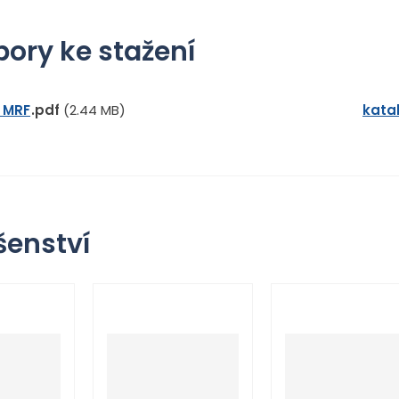
ory ke stažení
 MRF
pdf
(2.44 MB)
katal
šenství