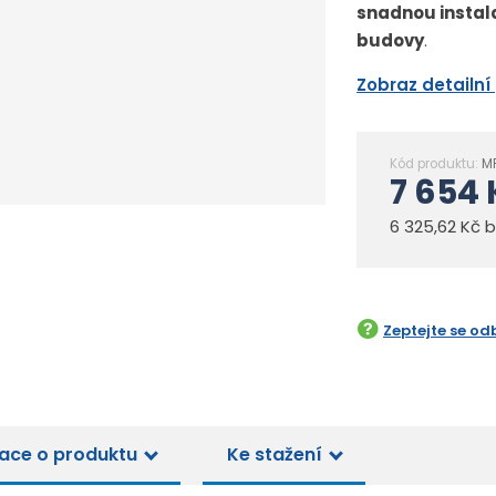
snadnou instal
budovy
.
Zobraz detailní
Kód produktu:
M
7 654 
6 325,62 Kč 
Zeptejte se od
ace o produktu
Ke stažení