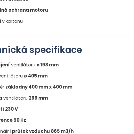
lná ochrana motoru
í v kartonu
nická specifikace
jení
ventilátoru
ø 198 mm
ventilátoru
ø 405 mm
ěr
základny 400 mm x 400 mm
a
ventilátoru
266 mm
tí 230 V
vence 50 Hz
imální
průtok vzduchu 865 m3/h