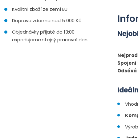
Kvalitní zboží ze zemí EU
Info
Doprava zdarma nad 5 000 Kč
Objednávky přijaté do 13:00
Nejobl
expedujeme stejný pracovní den
Nejprodá
Spojení
Odsává 
Ideáln
Vhod
Komp
Výrob