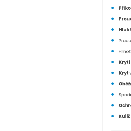
Přík
Proud
Hluk 
Praco
Hmot
Krytí
Kryt
Oběžn
Spodn
Ochr
Kulič