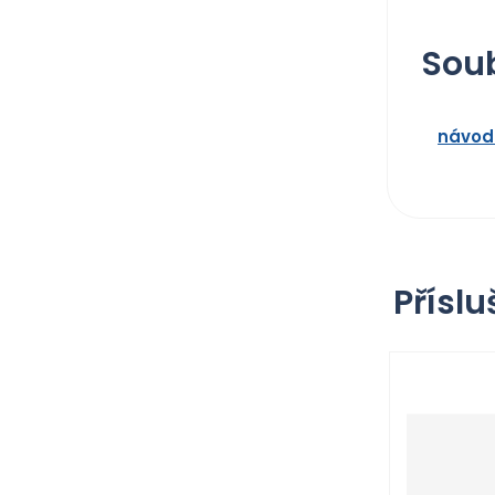
Soub
návod
Příslu