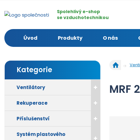
Spolehlivý e-shop
se vzduchotechnikou
Úvod
Produkty
O nás
Ú
Venti
Kategorie
v
o
d
MRF 2
Ventilátory
n
í
Rekuperace
s
t
r
Příslušenství
a
n
Systém plastového
a