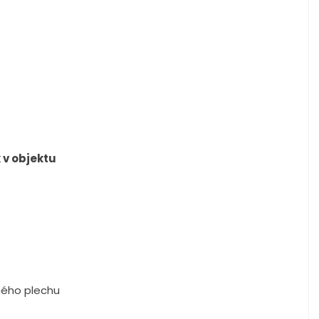
 v objektu
ného plechu