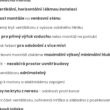
oduchá montáž
ertikální, horizontální i šikmou instalaci
ost montáže
na
venkovní stěnu
nný kryt ventilátoru z vysoce odolného hliníku
n
pro přímý výfuk vzduchu
nebo montáž na potrubí
né řešení
pro odsávání z více míst
enkovní montáži získáme
maximální výkon/ minimální hluk
it -
nezabírá prostor uvnitř budovy
ventilátoru
odnímatelný
up k motoru a elektrickému zapojení
y na krytu z nerezu
- odolnost proti korozi
í část ventilátoru, ochranná mřížka a základna z pozinkova
ková ložiska