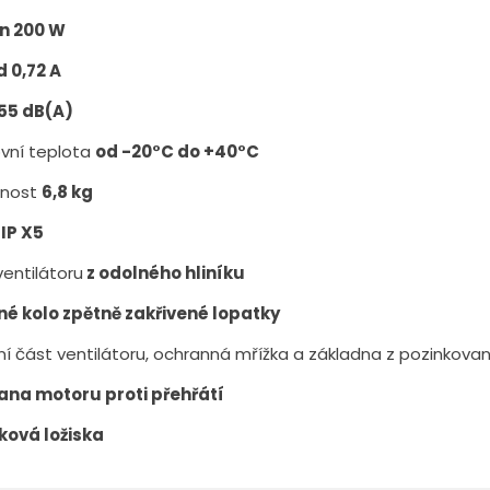
on 200 W
 0,72 A
55 dB(A)
vní teplota
od -20°C do +40°C
nost
6,8 kg
 IP X5
ventilátoru
z odolného hliníku
é kolo zpětně zakřivené lopatky
í část ventilátoru, ochranná mřížka a základna z pozinkova
ana motoru proti přehřátí
ková ložiska