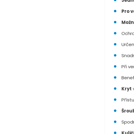
Jedn
Pro v
Možn
Ochra
Urče
Snad
Při v
Benef
Kryt
Příst
Šroub
Spodn
Kulič