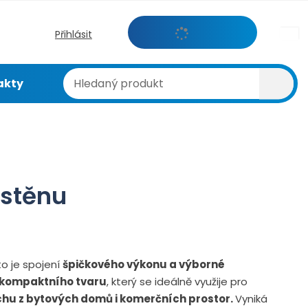
s
Přihlásit
k
H
Vyhl
akty
l
e
d
a
n
ý
p
 stěnu
r
o
d
u
k
to je spojení
špičkového výkonu a výborné
t
kompaktního tvaru
, který se ideálně využije pro
hu z bytových domů i komerčních prostor.
Vyniká