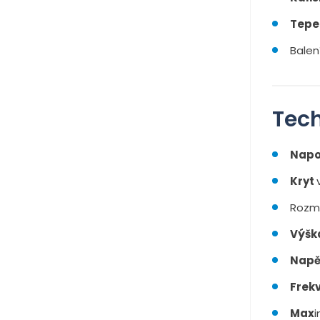
Tepe
Balen
Tech
Napo
Kryt
Rozm
Výšk
Napě
Frek
Max