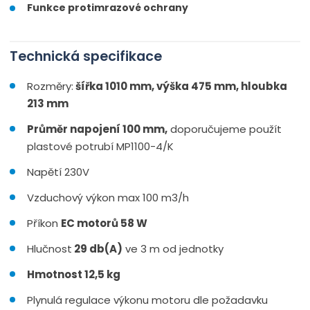
Funkce protimrazové ochrany
Technická specifikace
Rozměry:
š
ířka 1010 mm, výška 475 mm, hloubka
213 mm
Průměr napojení 100 mm,
doporučujeme použít
plastové potrubí MP1100-4/K
Napětí 230V
Vzduchový výkon max 100 m3/h
Příkon
EC motorů 58 W
Hlučnost
29 db(A)
ve 3 m od jednotky
Hmotnost 12,5 kg
Plynulá regulace výkonu motoru dle požadavku