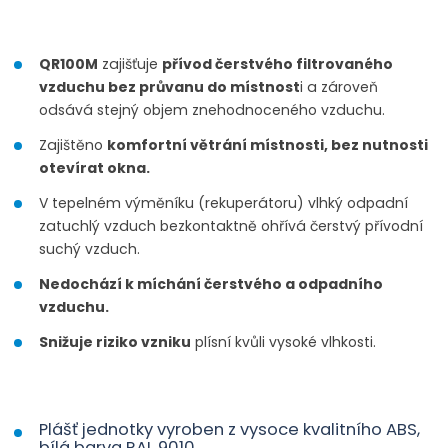
QR100M
zajišťuje
přívod čerstvého filtrovaného
vzduchu bez průvanu do místnost
i a zároveň
odsává stejný objem znehodnoceného vzduchu.
Zajištěno
komfortní větrání místnosti, bez nutnosti
otevírat okna.
V tepelném výměníku (rekuperátoru) vlhký odpadní
zatuchlý vzduch bezkontaktně ohřívá čerstvý přívodní
suchý vzduch.
Nedochází k míchání čerstvého a odpadního
vzduchu.
Snižuje riziko vzniku
plísní kvůli vysoké vlhkosti.
Plášť jednotky vyroben z vysoce kvalitního ABS,
bílá barva RAL 9010