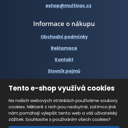
eshop@multivac.cz
Informace o nákupu
Obchodní podmínky
Reklamace
Kontakt
Slovník pojmů
Tento e-shop využívá cookies
Na našich webových stránkách používáme soubory
cookies. Některé z nich jsou nezbytné, zatímco jiné
© 2026, Multi-VAC spol. s r.o.
nám pomáhají vylepšit tento web a váš uživatelský
zážitek. Souhlasíte s používáním všech cookies?
Vytvořila eBRÁNA