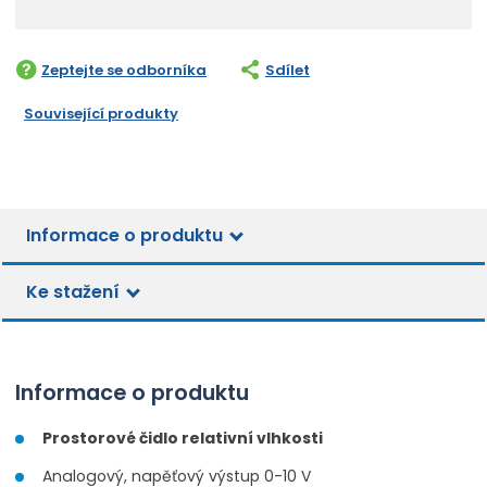
n
ě
ý
í
n
š
ž
i
i
i
Zeptejte se odborníka
Sdílet
t
t
t
p
m
m
Související produkty
o
n
n
č
o
o
ž
e
ž
s
t
s
t
t
v
Informace o produktu
v
í
í
Ke stažení
Informace o produktu
Prostorové čidlo relativní vlhkosti
Analogový, napěťový výstup 0-10 V