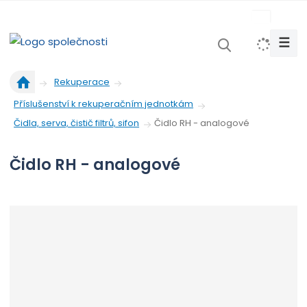
s
k
☰
V
y
Ú
h
Rekuperace
v
l
Příslušenství k rekuperačním jednotkám
o
e
d
Čidlo RH - analogové
Čidla, serva, čistič filtrů, sifon
d
n
a
í
Čidlo RH - analogové
t
s
t
r
a
n
a