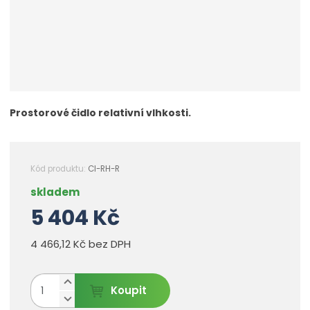
Prostorové čidlo relativní vlhkosti.
Kód produktu:
CI-RH-R
skladem
5 404 Kč
4 466,12 Kč bez DPH
N
Z
Koupit
a
m
S
v