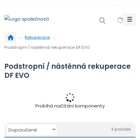
s
k
☰
V
y
Ú
h
Rekuperace
v
l
Podstropní / nástěnná rekuperace DF EVO
o
e
d
d
n
Podstropní / nástěnná rekuperace
a
í
DF EVO
t
s
t
r
a
n
Probíhá načítání komponenty
a
Ř
3
položek
a
O
T
Ř