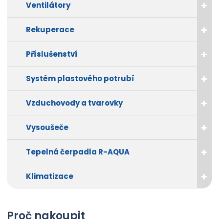
ž
e
ž
Ventilátory
s
s
t
t
t
Rekuperace
v
v
í
í
Příslušenství
Systém plastového potrubí
Vzduchovody a tvarovky
Vysoušeče
Tepelná čerpadla R-AQUA
Klimatizace
Proč nakoupit