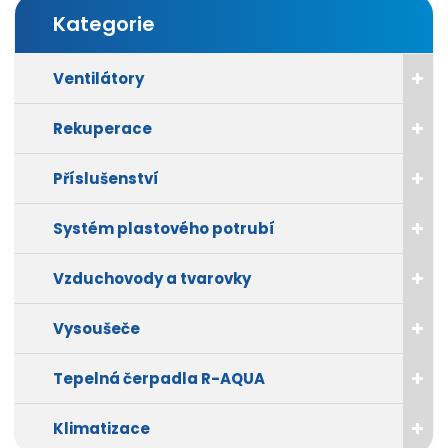
p
m
m
Kategorie
o
n
n
č
o
o
ž
e
ž
Ventilátory
s
s
t
t
t
Rekuperace
v
v
í
í
Příslušenství
Systém plastového potrubí
Vzduchovody a tvarovky
Vysoušeče
Tepelná čerpadla R-AQUA
Klimatizace