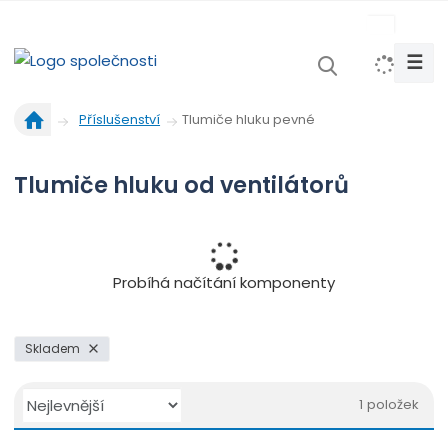
s
k
☰
V
y
Ú
h
Tlumiče hluku pevné
Příslušenství
v
l
o
e
Tlumiče hluku od ventilátorů
d
d
n
a
í
t
s
t
Probíhá načítání komponenty
r
a
n
Skladem
a
Ř
1
položek
a
O
T
Ř
z