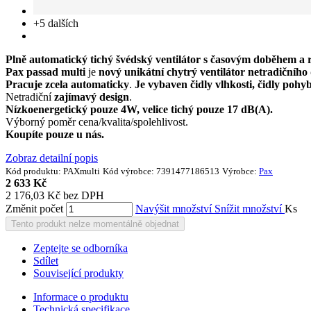
+5
dalších
Plně automatický tichý švédský ventilátor s časovým doběhem a 
Pax passad multi
je
nový unikátní chytrý ventilátor netradičního
Pracuje zcela automaticky
.
Je vybaven čidly vlhkosti, čidly pohyb
Netradiční
zajímavý design
.
Nízkoenergetický pouze 4W, velice tichý pouze 17 dB(A).
Výborný poměr cena/kvalita/spolehlivost.
Koupíte pouze u nás.
Zobraz detailní popis
Kód produktu:
PAXmulti
Kód výrobce:
7391477186513
Výrobce:
Pax
2 633 Kč
2 176,03 Kč bez DPH
Změnit počet
Navýšit množství
Snížit množství
Ks
Tento produkt nelze momentálně objednat
Zeptejte se odborníka
Sdílet
Související produkty
Informace o produktu
Technická specifikace