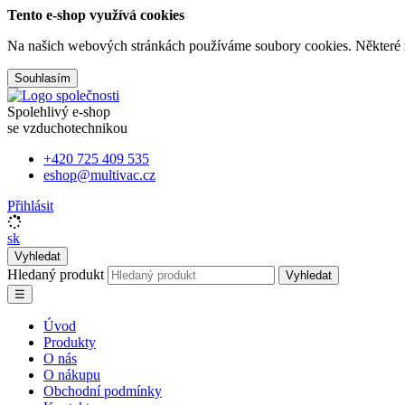
Tento e-shop využívá cookies
Na našich webových stránkách používáme soubory cookies. Některé z n
Souhlasím
Spolehlivý e-shop
se vzduchotechnikou
+420 725 409 535
eshop@multivac.cz
Přihlásit
sk
Vyhledat
Hledaný produkt
Vyhledat
☰
Úvod
Produkty
O nás
O nákupu
Obchodní podmínky