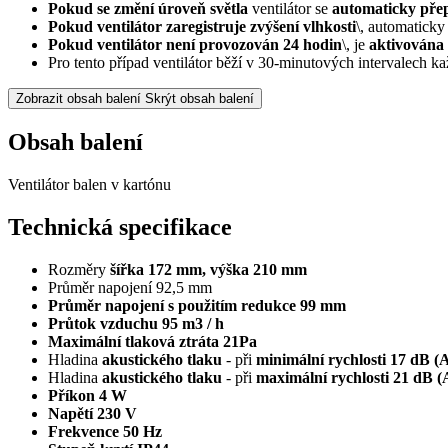
Pokud se změní úroveň světla
ventilátor se
automaticky přep
Pokud ventilátor zaregistruje zvýšení vlhkosti
\, automaticky
Pokud ventilátor není provozován 24 hodin
\, je
aktivována 
Pro tento případ ventilátor běží v 30-minutových intervalech k
Zobrazit obsah balení
Skrýt obsah balení
Obsah balení
Ventilátor balen v kartónu
Technická specifikace
Rozměry
šířka 172 mm, výška 210 mm
Průměr napojení 92,5 mm
Průměr napojení s použitím redukce 99 mm
Průtok vzduchu 95 m3 / h
Maximální tlaková ztráta 21Pa
Hladina
akustického tlaku
- při
minimální rychlosti 17 dB (
Hladina
akustického tlaku
- při
maximální rychlosti 21 dB (
Příkon 4 W
Napětí 230 V
Frekvence 50 Hz