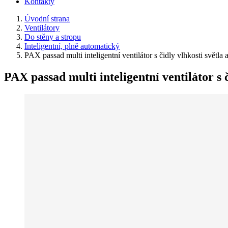
Kontakty
Úvodní strana
Ventilátory
Do stěny a stropu
Inteligentní, plně automatický
PAX passad multi inteligentní ventilátor s čidly vlhkosti světla
PAX passad multi inteligentní ventilátor s 