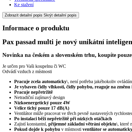
Ke stažení
Zobrazit detailní popis
Skrýt detailní popis
Informace o produktu
Pax passad multi je nový unikátní inteligen
Novinka
na českém a slovenském trhu, koupíte pouze
Je určen pro Vaši koupelnu či WC
Odvádí vzduch z místnosti
Pracuje zcela automaticky
\, není potřeba jakéhokoliv ovládán
Je vybaven čidly vlhkosti, čidly pohybu, reaguje na změnu i
Pracuje nepřetržitě
Netradiční zajímavý design
Nízkoenergetický pouze 4W
Velice tichý pouze 17 dB(A)
Ventilátor může pracovat ve třech pevně nastavených rychloste
Po instalaci běží nepřetržitě při nízkých otáčkách
Zajistí konstantní,
příjemné základní větrání objektu
\, které
Pokud dojde k pohybu
v místnosti
ventilátor se automatick