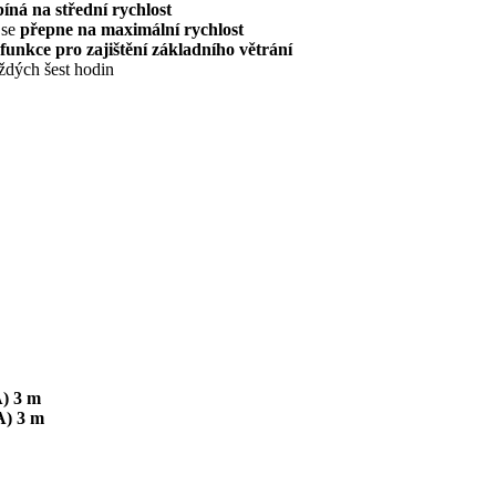
íná na střední rychlost
 se
přepne na maximální rychlost
funkce pro zajištění základního větrání
aždých šest hodin
A) 3 m
A) 3 m