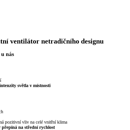
tní ventilátor netradičního designu
 u nás
í
ntenzity světla v místnosti
ch
 má pozitivní vliv na celé vnitřní klima
y přepíná na střední rychlost